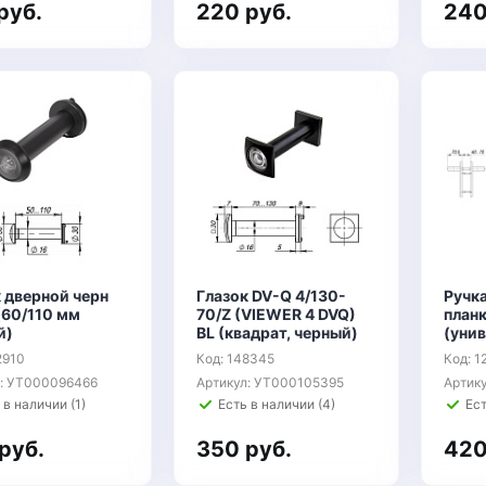
руб.
220 руб.
240
 дверной черн
Глазок DV-Q 4/130-
Ручка
(60/110 мм
70/Z (VIEWER 4 DVQ)
планк
й)
BL (квадрат, черный)
(уни
2910
Код: 148345
Код: 
л: УТ000096466
Артикул: УТ000105395
Артик
 в наличии (1)
Есть в наличии (4)
Ест
руб.
350 руб.
420