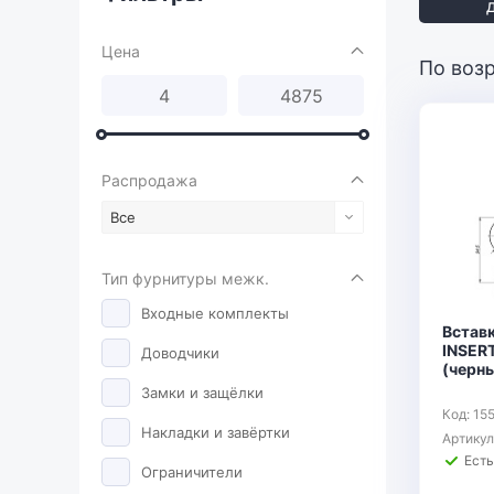
Цена
По воз
Распродажа
Все
Тип фурнитуры межк.
Входные комплекты
Встав
INSER
Доводчики
(черн
Замки и защёлки
Код: 15
Накладки и завёртки
Артику
Есть
Ограничители