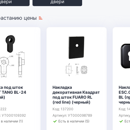
двери
двери
растанию цены
ка под шток
Накладка
Накл
T TANG BL-24
декоративная Квадрат
ESC.C
ый)
под шток FUARO RL
BL (п
(red line) (черный)
черн
5222
Код: 137200
Код: 1
л: УТ000109392
Артикул: УТ000098789
Артик
 в наличии (1)
Есть в наличии (5)
Ест