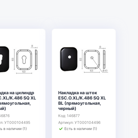
адка на цилиндр
Накладка на шток
.XL/K.486 SQ XL
ESC.O.XL/K.486 SQ XL
рямоугольная,
BL (прямоугольная,
ый)
черный)
46876
Код: 146877
ул: УТ000104495
Артикул: УТ000104496
ь в наличии (1)
Есть в наличии (1)