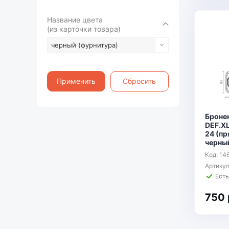
Название цвета
(из карточки товара)
черный (фурнитура)
Применить
Сбросить
Броне
DEF.X
24 (пр
черны
Код: 14
Артику
Есть
750 