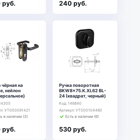
 руб.
240 руб.
 чёрная на
Ручка поворотная
е, нейлон
BKW8x75.K.XL62 BL-
версальное)
24 (квадрат, черный)
124305
Код: 146840
ул: УТ000091421
Артикул: УТ000104480
ь в наличии (3)
Есть в наличии (6)
 руб.
530 руб.