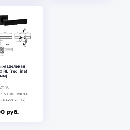
а раздельная
 RL (red line)
ный)
37198
ул: УТ000098788
ь в наличии (2)
00 руб.