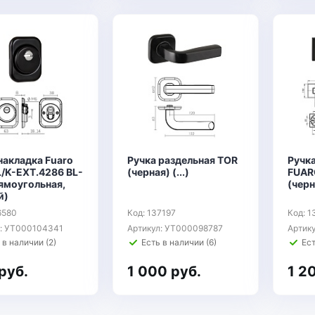
накладка Fuaro
Ручка раздельная TOR
Ручк
L/K-EXT.4286 BL-
(черная) (...)
FUARO
ямоугольная,
(чер
й)
6580
Код: 137197
Код: 1
л: УТ000104341
Артикул: УТ000098787
Артик
 в наличии (2)
Есть в наличии (6)
Ест
руб.
1 000 руб.
1 2