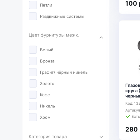
100 
Петли
Раздвижные системы
Ригели
Цвет фурнитуры межк.
Ручки
Белый
Цилиндры
Бронза
Графит/ чёрный никель
Золото
Глазок
кругл 
Кофе
черны
Код: 13
Никель
Артику
Есть
Хром
280 
Чёрный
Категория товара