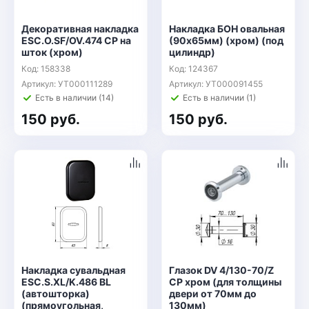
Декоративная накладка
Накладка БОН овальная
ESC.O.SF/OV.474 CP на
(90х65мм) (хром) (под
шток (хром)
цилиндр)
Код: 158338
Код: 124367
Артикул: УТ000111289
Артикул: УТ000091455
Есть в наличии (14)
Есть в наличии (1)
150 руб.
150 руб.
Накладка сувальдная
Глазок DV 4/130-70/Z
ESC.S.XL/K.486 BL
CP хром (для толщины
(автошторка)
двери от 70мм до
(прямоугольная,
130мм)